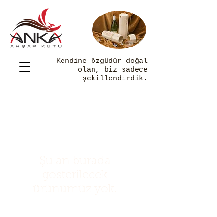
Kendine özgüdür doğal
olan, biz sadece
şekillendirdik.
Şu an burada
gösterilecek
ürünümüz yok.